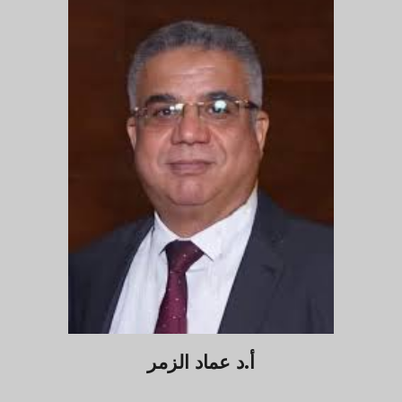
أ.د
عماد الزمر