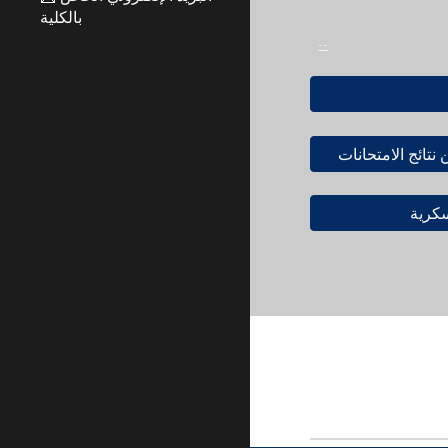
بالكلية
--
تائج الامتحانات
سكرية