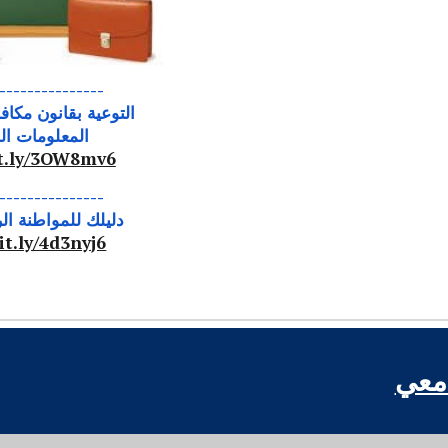
---------------
التوعية بقانون مكاف
المعلومات ال
it.ly/3OW8mv6
---------------
دليلك للمواطنة الر
it.ly/4d3nyj6
امعي