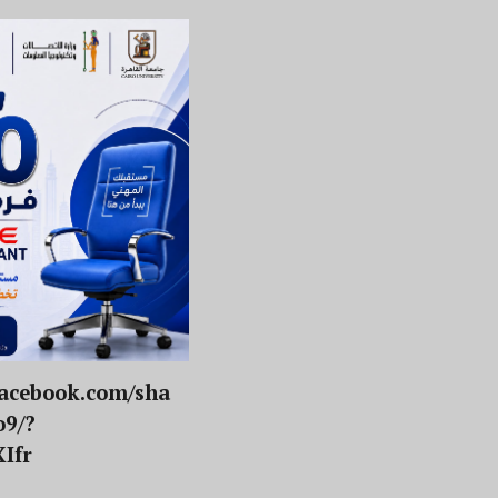
facebook.com/sha
o9/?
Ifr